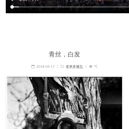
青丝，白发
2018-04-17
|
老来多健忘
|
℃