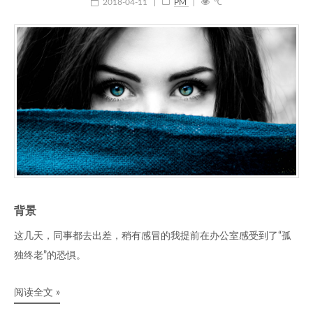
2018-04-11
|
PM
|
℃
背景
这几天，同事都去出差，稍有感冒的我提前在办公室感受到了“孤
独终老”的恐惧。
阅读全文 »